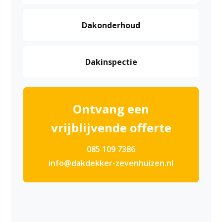
Dakonderhoud
Dakinspectie
Ontvang een
vrijblijvende offerte
085 109 7386
info@dakdekker-zevenhuizen.nl