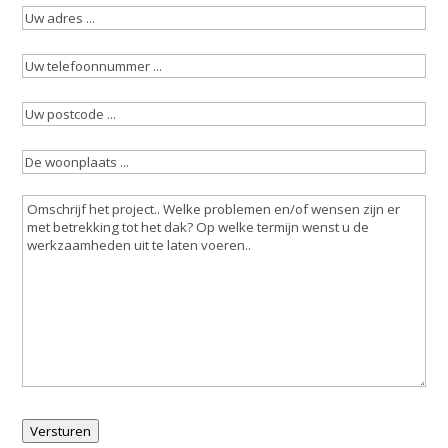
Uw
mailadres
adres
(Vereist)
...
Uw
telefoonnummer
(Vereist)
Uw
postcode
(Vereist)
De
woonplaats
(Vereist)
Omschrijving
werkzaamheden
(Vereist)
Versturen